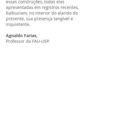
essas construções, todas elas
apresentadas em registros recentes,
balbuciam, no interior do alarido do
presente, sua presença tangível e
inquietante.
Agnaldo Farias,
Professor da FAU-USP.
Fotolivro
Herbário Baldio
Eder Chiodetto
e Fabiana Bruno